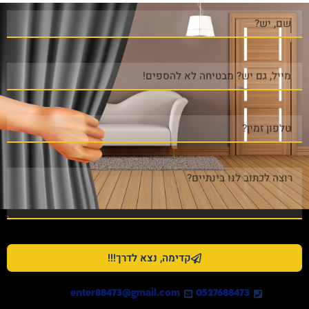
קדימה, נצא לדרך!!!
enter88473@gmail.com
0527688473