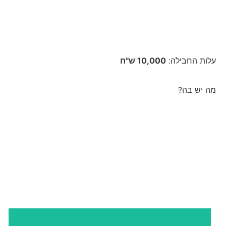
חבילת זהב
עלות החבילה:
10,000 ש"ח
מה יש בה?
כל חבילת כסף
אסטרטגיה | מיתוג | פרסום 
+