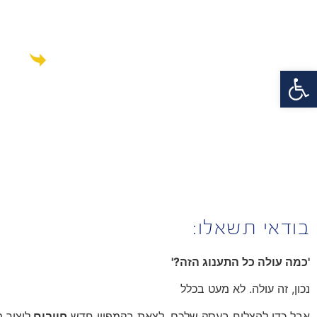
פתח סרגל נגישות
אם הגעת לדף הזה, סימן ש
בודאי תשאלו:
'כמה עולה כל התענוג הזה?'
נ
כון, זה עולה. לא מעט בכלל
אבל כדי להצליח בעסק שלכם. לצאת בקמפיין חדש
חייבים
ליצור 