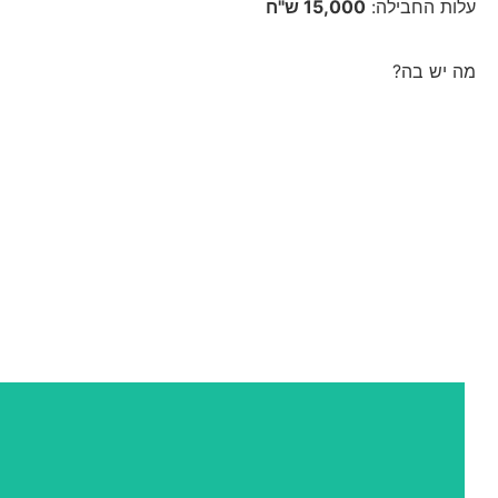
עלות החבילה:
15,000 ש"ח
מה יש בה?
כל חבילת זהב
אסטרטגיה | מיתוג | פרסום 
תפוצה
+