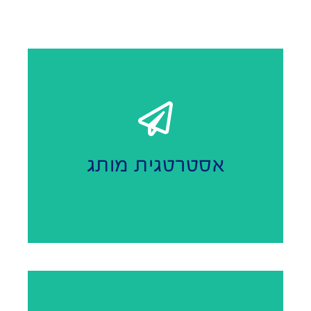
המותג שלכם. יצירת לוגו ופרטי מותג
תחקיר, פיצוח בריף ובניית אסטרטגיה ליצירת זהות
אסטרטגית מותג