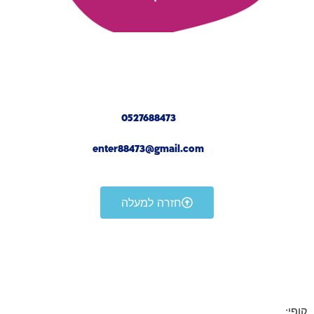
צור קשר
0527688473
enter88473@gmail.com
חזרה למעלה
נבנה ע"י: BullSites.com
קופי: