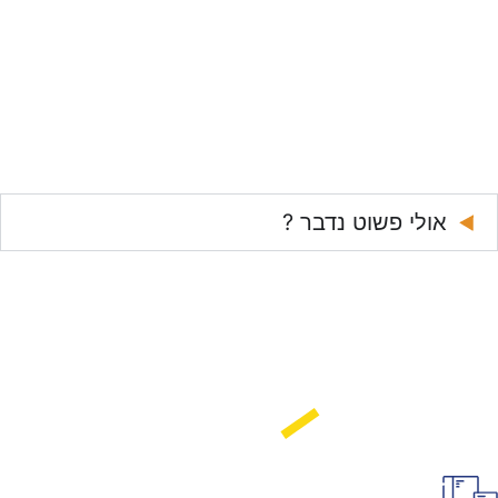
אז מה יש
לנו להציע ?
כל מה שאתם צריכים,
כדי להכניס את העסק שלכם
למקום טוב יותר.
אולי פשוט נדבר ?
עיצוב