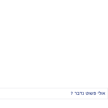
עלינו:)
ברוכים הבאים לסטודיו אנטר.
כנסו, תצאו מותג!
אז מה יש
לנו להציע ?
כל מה שאתם צריכים,
כדי להכניס את העסק
שלכם למקום טוב יותר.
אולי פשוט נדבר ?